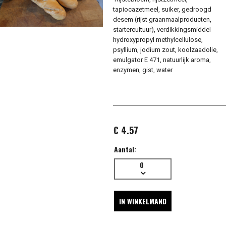
tapiocazetmeel, suiker, gedroogd
desem (rijst graanmaalproducten,
startercultuur), verdikkingsmiddel
hydroxypropyl methylcellulose,
psyllium, jodium zout, koolzaadolie,
emulgator E 471, natuurlijk aroma,
enzymen, gist, water
€ 4.57
Aantal:
0
IN WINKELMAND