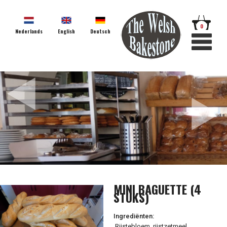
0
Nederlands
English
Deutsch
MINI BAGUETTE (4
STUKS)
Ingrediënten:
Rijstebloem, rijstzetmeel,